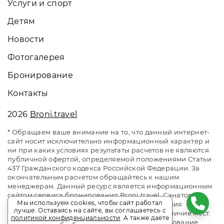
Услуги и спорт
Детям
Новости
Фотогалерея
Бронирование
Контакты
2026
Broni.travel
* Обращаем ваше внимание на то, что данный интернет-
сайт носит исключительно информационный характер и
ни при каких условиях результаты расчетов не являются
публичной офертой, определяемой положениями Статьи
437 Гражданского кодекса Российской Федерации. За
окончательным расчетом обращайтесь к нашим
менеджерам. Данный ресурс является информационным
сайтом сервиса бронирования Broni.travel. Санаторий
Мы используем cookies, чтобы сайт работал
«Самшитовая роща». Сайт онлайн бронирования
лучше. Оставаясь на сайте, вы соглашаетесь с
номеров. Актуальные цены, прайс-листы и наличие мест.
политикой конфиденциальности
. А также даёте
Акции и спецпредложения. Выгодное бронирование.