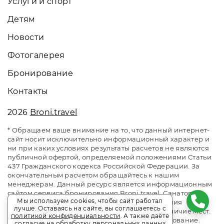
Услуги и спорт
Детям
Новости
Фотогалерея
Бронирование
Контакты
2026
Broni.travel
* Обращаем ваше внимание на то, что данный интернет-
сайт носит исключительно информационный характер и
ни при каких условиях результаты расчетов не являются
публичной офертой, определяемой положениями Статьи
437 Гражданского кодекса Российской Федерации. За
окончательным расчетом обращайтесь к нашим
менеджерам. Данный ресурс является информационным
сайтом сервиса бронирования Broni.travel. Санаторий
Мы используем cookies, чтобы сайт работал
«Самшитовая роща». Сайт онлайн бронирования
лучше. Оставаясь на сайте, вы соглашаетесь с
номеров. Актуальные цены, прайс-листы и наличие мест.
политикой конфиденциальности
. А также даёте
Акции и спецпредложения. Выгодное бронирование.
согласие на обработку персональных данных