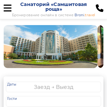
Санаторий «Самшитовая
роща»
Бронирование онлайн в системе
Broni
.travel
Даты
Гости