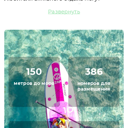
проводить время с пользой для здоровья
Развернуть
в тренажерном зале, на теннисных кортах
и других спортивных площадках. После
можно приятно расслабиться в сауне с
мини-бассейном или посетить хаммам.
На пляже есть возможность для
прекрасного времяпрепровождения
благодаря большому выбору водных
развлечений, возможности пользования
150
386
прогулочной техникой и школы дайвинга
для любителей необычных ощущений.
метров до моря
номеров для
размещения
Планируете отдых с ребенком? Для
малышей предусмотрена большая
детская площадка. Также удовольствие
принесет катание на самокатах,
велосипедах и другие активности.