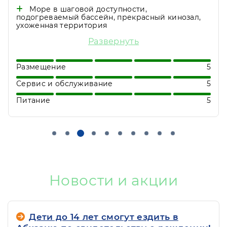
Море в шаговой доступности,
подогреваемый бассейн, прекрасный кинозал,
ухоженная территория
Прекрасный санаторий, чистые уютные
Развернуть
номера, разнообразное питание, анимация
для детей и взрослых. Лечение на любые
запросы - особенно понравился
Размещение
5
гидромассаж. Косметолог Ванга
Сервис и обслуживание
5
-профессионально и качественно
выполняет процедуры. Были в конце
Питание
5
февраля - начале марта. Из Уральской
зимы - в весну. Незабываемый отдых
Новости и акции
Дети до 14 лет смогут ездить в