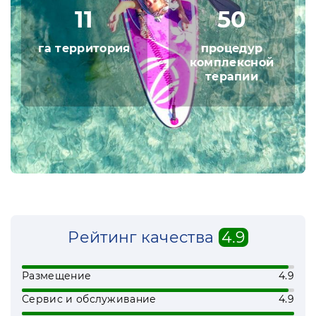
Для лечения и профилактики различных
11
50
недугов и общего укрепления здоровья в
санатории используются водные
га территория
процедур
процедуры, физиотерапия, ингаляции и
комплексной
другие методы лечения. Климат
терапии
местности также окажет благоприятное
влияние на организм.
Рейтинг качества
4.9
Размещение
4.9
Сервис и обслуживание
4.9